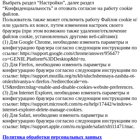
Выбрать раздел “Настройки”, далее раздел
“Конфиденциальность” и отозвать согласие на работу cookie
файлов.
Пользователь также может отключить работу Файлов cookie и/
или удалить их вовсе, путем изменения настроек своего
браузера (при этом возможно также удаление/отключение
файлов cookie, установленных другими веб-сайтами):
(1) Для Google Chrome, необходимо изменить параметры и
конфигурацию браузера согласно следующим инструкциям по
ссылке: https://support.google.com/chrome/answer/95647?
co=GENIE.Platform%3DDesktop&hl=ru.
(2) Для Firefox, необходимо изменить параметры и
конфигурацию браузера согласно следующим инструкциям по
ссылке: https://support.mozilla.org/ru/kb/uluchshennaya-zashita-ot-
otslezhivaniya-v-firefox-?redirectlocale=en-
US&redirectslug=enable-and-disable-cookies-website-preferences.
(3) Для Internet Explorer, необходимо изменить параметры и
конфигурацию браузера согласно следующим инструкциям по
ссылке: https://support.microsoft.com/ru-ru/help/17442/windows-
internet-explorer-delete-manage-cookies.
(4) Для Safari, необходимо изменить параметры и
конфигурацию браузера согласно следующим инструкциям по
ссылке: https://support.apple.com/ru-ru/guide/safari/sfri11471/mac.
Политика обработки персональных данных