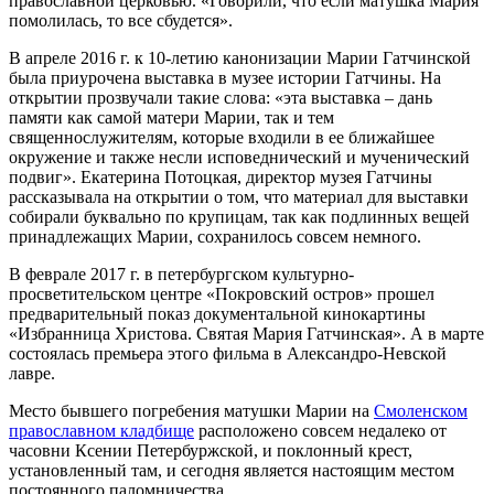
православной церковью. «Говорили, что если матушка Мария
помолилась, то все сбудется».
В апреле 2016 г. к 10-летию канонизации Марии Гатчинской
была приурочена выставка в музее истории Гатчины. На
открытии прозвучали такие слова: «эта выставка – дань
памяти как самой матери Марии, так и тем
священнослужителям, которые входили в ее ближайшее
окружение и также несли исповеднический и мученический
подвиг». Екатерина Потоцкая, директор музея Гатчины
рассказывала на открытии о том, что материал для выставки
собирали буквально по крупицам, так как подлинных вещей
принадлежащих Марии, сохранилось совсем немного.
В феврале 2017 г. в петербургском культурно-
просветительском центре «Покровский остров» прошел
предварительный показ документальной кинокартины
«Избранница Христова. Святая Мария Гатчинская». А в марте
состоялась премьера этого фильма в Александро-Невской
лавре.
Место бывшего погребения матушки Марии на
Смоленском
православном кладбище
расположено совсем недалеко от
часовни Ксении Петербуржской, и поклонный крест,
установленный там, и сегодня является настоящим местом
постоянного паломничества.