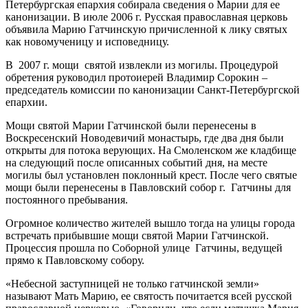
Петербургская епархия собирала сведения о Марии для ее
канонизации. В июле 2006 г. Русская православная церковь
объявила Марию Гатчинскую причисленной к лику святых
как новомученицу и исповедницу.
В 2007 г. мощи святой извлекли из могилы. Процедурой
обретения руководил протоиерей Владимир Сорокин –
председатель комиссии по канонизации Санкт-Петербургской
епархии.
Мощи святой Марии Гатчинской были перенесены в
Воскресенский Новодевичий монастырь, где два дня были
открыты для потока верующих. На Смоленском же кладбище
на следующий после описанных событий дня, на месте
могилы был установлен поклонный крест. После чего святые
мощи были перенесены в Павловский собор г. Гатчины для
постоянного пребывания.
Огромное количество жителей вышло тогда на улицы города
встречать прибывшие мощи святой Марии Гатчинской.
Процессия прошла по Соборной улице Гатчины, ведущей
прямо к Павловскому собору.
«Небесной заступницей не только гатчинской земли»
называют Мать Марию, ее святость почитается всей русской