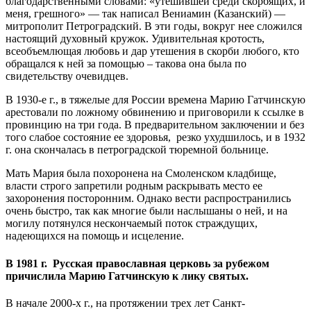
благодарственными словами: «утешившей среди скорбящих, и
меня, грешного» — так написал Вениамин (Казанский) —
митрополит Петроградский. В эти годы, вокруг нее сложился
настоящий духовный кружок. Удивительная кротость,
всеобъемлющая любовь и дар утешения в скорби любого, кто
обращался к ней за помощью – такова она была по
свидетельству очевидцев.
В 1930-е г., в тяжелые для России времена Марию Гатчинскую
арестовали по ложному обвинению и приговорили к ссылке в
провинцию на три года. В предварительном заключении и без
того слабое состояние ее здоровья, резко ухудшилось, и в 1932
г. она скончалась в петроградской тюремной больнице.
Мать Мария была похоронена на Смоленском кладбище,
власти строго запретили родным раскрывать место ее
захоронения посторонним. Однако вести распространились
очень быстро, так как многие были наслышаны о ней, и на
могилу потянулся нескончаемый поток страждущих,
надеющихся на помощь и исцеление.
В 1981 г. Русская православная церковь за рубежом
причислила Марию Гатчинскую к лику святых.
В начале 2000-х г., на протяжении трех лет Санкт-