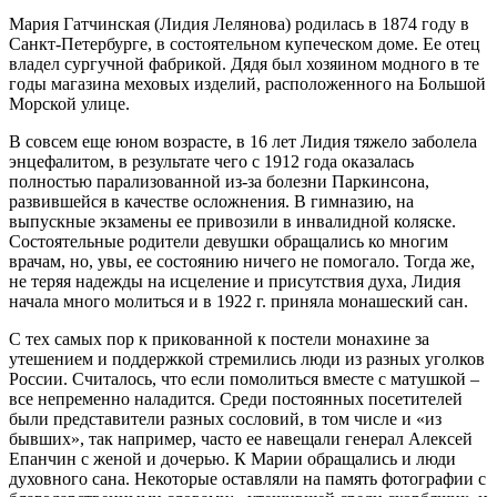
Мария Гатчинская (Лидия Лелянова) родилась в 1874 году в
Санкт-Петербурге, в состоятельном купеческом доме. Ее отец
владел сургучной фабрикой. Дядя был хозяином модного в те
годы магазина меховых изделий, расположенного на Большой
Морской улице.
В совсем еще юном возрасте, в 16 лет Лидия тяжело заболела
энцефалитом, в результате чего с 1912 года оказалась
полностью парализованной из-за болезни Паркинсона,
развившейся в качестве осложнения. В гимназию, на
выпускные экзамены ее привозили в инвалидной коляске.
Состоятельные родители девушки обращались ко многим
врачам, но, увы, ее состоянию ничего не помогало. Тогда же,
не теряя надежды на исцеление и присутствия духа, Лидия
начала много молиться и в 1922 г. приняла монашеский сан.
С тех самых пор к прикованной к постели монахине за
утешением и поддержкой стремились люди из разных уголков
России. Считалось, что если помолиться вместе с матушкой –
все непременно наладится. Среди постоянных посетителей
были представители разных сословий, в том числе и «из
бывших», так например, часто ее навещали генерал Алексей
Епанчин с женой и дочерью. К Марии обращались и люди
духовного сана. Некоторые оставляли на память фотографии с